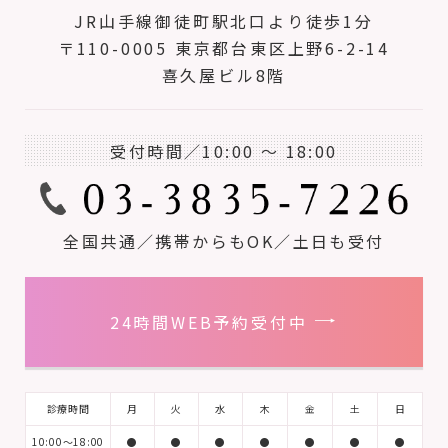
JR山手線御徒町駅北口より徒歩1分
〒110-0005 東京都台東区上野6-2-14
喜久屋ビル8階
受付時間／10:00 ～ 18:00
全国共通／携帯からもOK／土日も受付
24時間WEB予約受付中
診療時間
月
火
水
木
金
土
日
10:00～18:00
●
●
●
●
●
●
●