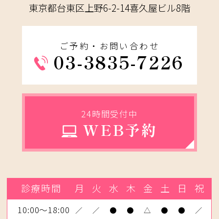
東京都台東区上野6-2-14喜久屋ビル8階
ご予約・お問い合わせ
03-3835-7226
24時間受付中
WEB予約
診療時間
月
火
水
木
金
土
日
祝
10:00～18:00
／
／
●
●
△
●
●
／