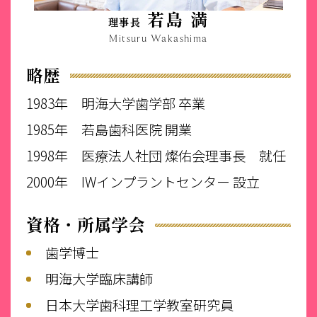
若島 満
理事長
Mitsuru Wakashima
略歴
1983年
明海大学歯学部 卒業
1985年
若島歯科医院 開業
1998年
医療法人社団 燦佑会理事長 就任
2000年
IWインプラントセンター 設立
資格・所属学会
歯学博士
明海大学臨床講師
日本大学歯科理工学教室研究員