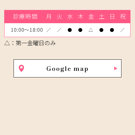
診療時間
月
火
水
木
金
土
日
祝
10:00～18:00
／
／
●
●
△
●
●
／
△：第一金曜日のみ
Google map