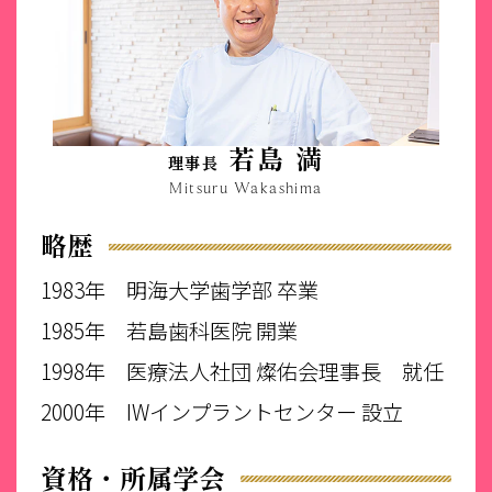
若島 満
理事長
Mitsuru Wakashima
略歴
1983年
明海大学歯学部 卒業
1985年
若島歯科医院 開業
1998年
医療法人社団 燦佑会理事長 就任
2000年
IWインプラントセンター 設立
資格・所属学会